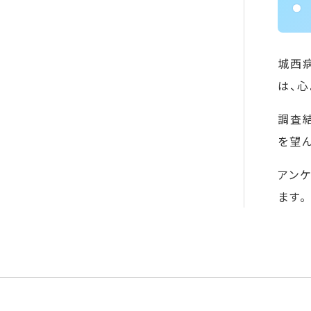
城西
は、心
調査
を望
アン
ます。